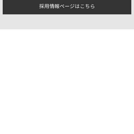
採用情報ページはこちら
お問い合わせ
東洋焼鈍 株式会社
本社住所
〒541-0057
大阪市中央区北久宝寺町2-3-6
非破壊検査ビル6階
本社TEL
TEL. 06-6262-6531